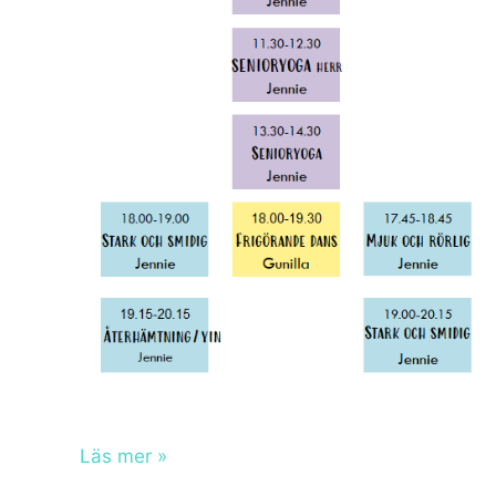
Höstterminens
Läs mer »
kurser