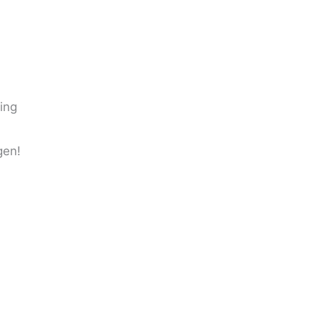
ing
gen!