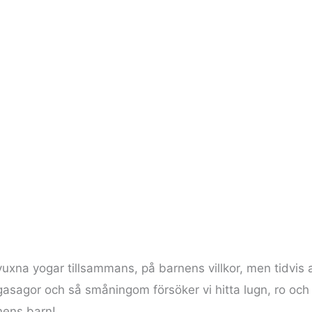
!
vuxna yogar tillsammans, på barnens villkor, men tidvis 
gasagor och så småningom försöker vi hitta lugn, ro och
nens barn!