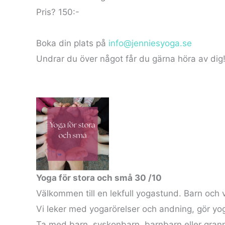
Pris? 150:-
Boka din plats på
info@jenniesyoga.se
Undrar du över något får du gärna höra av dig
Yoga för stora och små 30 /10
Välkommen till en lekfull yogastund. Barn och 
Vi leker med yogarörelser och andning, gör yo
Ta med barn, syskonbarn, barnbarn eller gran