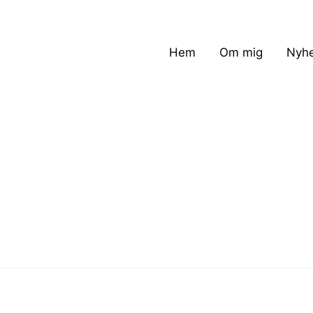
Hem
Om mig
Nyhe